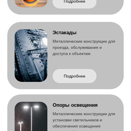
Преимущества работы
с ООО ТЕПЛОСЕВЕР
1. Конструкторское бюро и 3D-моделирование
Проектируем металлоконструкции в специализированных
программах с использованием 3D-моделирования. Это
позволяет точно рассчитать нагрузку и исключить ошибки
при изготовлении и монтаже.
2. Заготовительный участок с оборудованием
ЧПУ
Используем станки с числовым программным управлением
для высокой точности раскроя и сверления металла. Это
ускоряет процесс и снижает вероятность брака.
3. Дробеструйная очистка поверхности