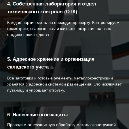
Виды металлоконструкций
Компания ТеплоСевер изготавливает металлоконструкции и
металлоизделия различного назначения для промышленного,
коммерческого и хозяйственного строительства.
несущие каркасы зданий и сооружений
сварные балки и фермы
колонны, ригели, прогоны
металлоконструкции для
быстровозводимых зданий
, складов
и ангаров
лестницы, площадки обслуживания, ограждения
технологические и вспомогательные конструкции
нестандартные металлические конструкции по
индивидуальным чертежам
Как мы производим