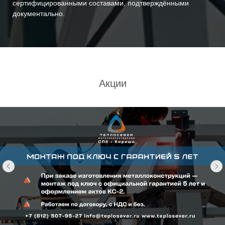
металлоконструкции
Производство металлоконструкций в ТеплоСевер выстроено как
единый технологический процесс. Работы начинаются с анализа
проектной документации и
подготовки чертежей КМ и КМД
, после
чего выполняется изготовление элементов на собственном
производстве. Металлопрокат проходит резку, механическую
обработку, сварку и сборку в соответствии с проектом. На всех
этапах металлообработки контролируется геометрия, качество
соединений и соответствие рабочей документации. Готовые
конструкции подготавливаются к транспортировке или
дальнейшему монтажу, чтобы минимизировать доработки уже на
строительной площадке заказчика.
Преимущества сотрудничества с
компанией ТеплоСевер
собственное производство металлоконструкций
проектирование КМ и КМД в составе одного цикла
опыт изготовления нестандартных конструкций