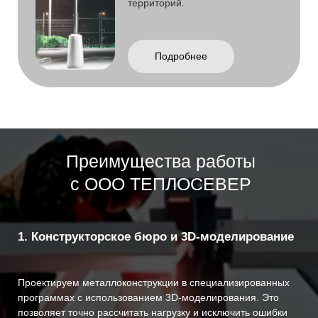
Перед покраской металл проходит дробеструйную
обработку, что обеспечивает качественное сцепление
покрытия и повышает срок службы конструкции.
4. Собственная лаборатория и отдел
технического контроля (ОТК)
Каждая партия металла проходит проверку. Контролируем
геометрию, сварные швы и качество покрытия на всех
стадиях производства.
5. Адресное хранение и организация
складского учета
Все заготовки и готовые элементы металлоконструкций
хранятся с адресной системой размещения. Это исключает
путаницу и упрощает отгрузку.
6. Нанесение огнезащиты