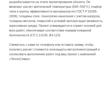
Как сделать заявку
1. Пришлите чертежи или
размеры
2. Укажите материал и объём
Приложите к заявке файл в
Напишите, из какого металла
формате
нужна
PDF, DWG, DXF, фото или
деталь и планируемый
простой эскиз
тираж.
с размерами.
Необязательно точно -
Если чертежей нет -
подскажем
сделаем сами.
оптимальный вариант.
3. Получите расчёт
4. Согласуем сроки и детали
стоимости
изготовления
Мы подготовим смету в
Обсудим сроки производства
течение 5-30 минут
необходимость доставки,
в зависимости от сложности
покраски
работы.
или дополнительной
обработки.
5. Подтвердите заказ