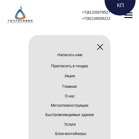
КП
+7(812)5079527
+7(921)9509222
Контакты
Г
лавная
Блок-контейнеры
Быстровозводимые здания
Услуги
О нас
Написать нам
Металлоконструкции
Пригласить в тендер
Акции
Главная
О нас
Металлоконструкции
Быстровозводимые здания
Услуги
Блок-контейнеры