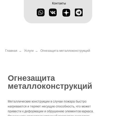
Контакты
Огнезащита
металлоконструкций
Главная
→
Услуги
→
Огнезащита металлоконструкций
Металлические конструкции в случае пожара быстро
нагреваются и теряют несущую способность, что может
привести к деформации и обрушению элементов каркаса.
Огнезащита металлоконструкций позволяет замедлить
прогрев металла и снизить риск разрушения здания.
В СП 9.13130 и ГОСТ 30247.0–94 закреплены требования к
огнезащите металлоконструкций: документы устанавливают
предельное время сохранения несущей способности при
пожаре, а также правила испытаний и параметры защитных
покрытий.
Заказать расчет