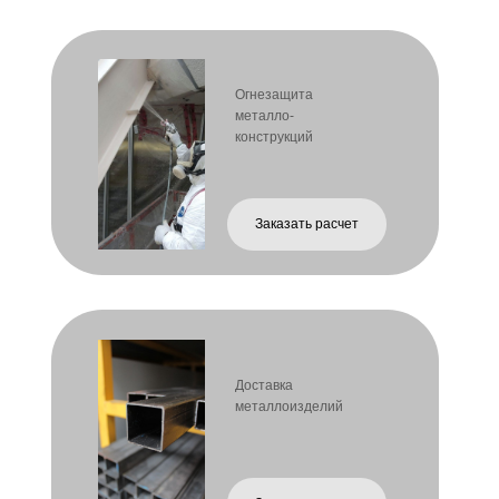
размеры
2. Укажите материал и объём
Приложите к заявке файл в
Напишите, из какого металла
формате
нужна
PDF, DWG, DXF, фото или
деталь и планируемый
простой эскиз
тираж.
с размерами.
Необязательно точно -
Если чертежей нет -
подскажем
сделаем сами.
оптимальный вариант.
3. Получите расчёт
4. Согласуем сроки и детали
стоимости
изготовления
Мы подготовим смету в
Обсудим сроки производства
течение 5-30 минут
необходимость доставки,
в зависимости от сложности
покраски
работы.
или дополнительной
обработки.
5. Подтвердите заказ
6. Нанесение огнезащиты
После согласования
Проводим огнезащитную
отправляем счёт.
обработку
заключаем договор (по
металлоконструкций
желани) и
сертифицированными
запускаем производство.
составами.
подтвержденными
документально.