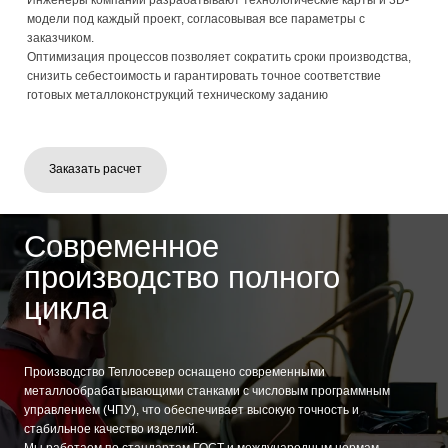
Заказать расчет
Современное
производство полного
цикла
Производство Теплосевер оснащено современными
металлообрабатывающими станками с числовым программным
управлением (ЧПУ), что обеспечивает высокую точность и
стабильное качество изделий.
Мы работаем по стандартам ГОСТ и международным нормам,
выполняя полный цикл обработки металла - от резки и гибки до
сварки и фрезеровки.
Инженеры компании разрабатывают технологические карты и 3D-
модели под каждый проект, согласовывая все параметры с
заказчиком.
Оптимизация процессов позволяет сократить сроки производства,
снизить себестоимость и гарантировать точное соответствие
готовых металлоконструкций техническому заданию