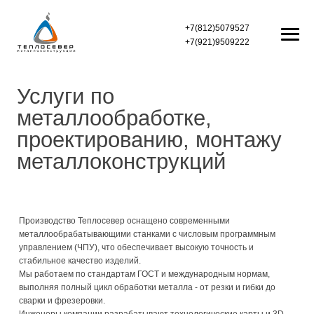
+7(812)5079527
+7(921)9509222
Контакты
Услуги по
Г
лавная
Блок-контейнеры
металлообработке,
Быстровозводимые здания
Услуги
проектированию, монтажу
О нас
металлоконструкций
Металлоконструкции
Производство Теплосевер оснащено современными
металлообрабатывающими станками с числовым программным
управлением (ЧПУ), что обеспечивает высокую точность и
стабильное качество изделий.
Мы работаем по стандартам ГОСТ и международным нормам,
выполняя полный цикл обработки металла - от резки и гибки до
сварки и фрезеровки.
Инженеры компании разрабатывают технологические карты и 3D-
модели под каждый проект, согласовывая все параметры с
заказчиком.
Оптимизация процессов позволяет сократить сроки производства,
снизить себестоимость и гарантировать точное соответствие
готовых металлоконструкций техническому заданию