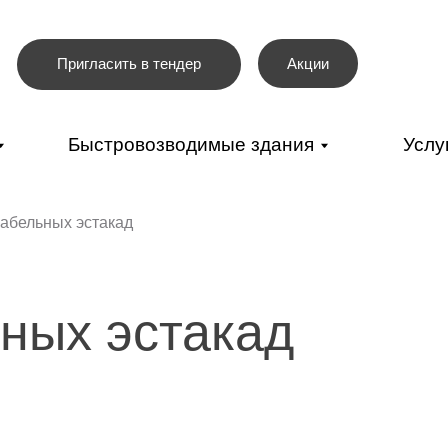
+7(
Акции
Пригласить в тендер
+7(
пн-
Быстровозводимые здания
Услуги
Бло
кабельных эстакад
ых эстакад
ля промышленных зон, так и для территории