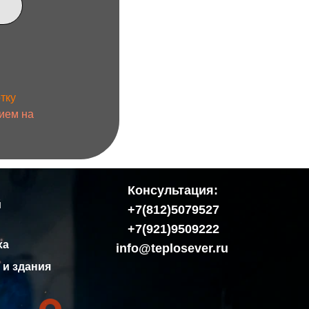
Консультация:
+7(812)5079527
+7(921)9509222
info@teplosever.ru
Офис: г. Санкт-Петербург,
вский пр-кт, дом № 15, литер А
водство: пр. Победы, 40к3А, Кириши
:
Присоединяйся к нам: