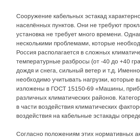
населённых пунктов. Они не требуют прокладки 
установка не требует много времени. Однако про
несколькими проблемами, которые необходимо у
Россия располагается в сложных климатических
температурные разбросы (от -40 до +40 градусо
дождя и снега, сильный ветер и т.д. Именно по 
необходимо учитывать нагрузки, которые влияют
изложены в ГОСТ 15150-69 «Машины, приборы и 
различных климатических районов. Категории, у
в части воздействия климатических факторов вне
воздействия на кабельные эстакады определяютс
Согласно положениям этих нормативных актов н
определяющих нагрузки на воздушные конструкц
Климатический район;
Среднегодовой перепад температур;
Уровень загрязнения окружающей среды;