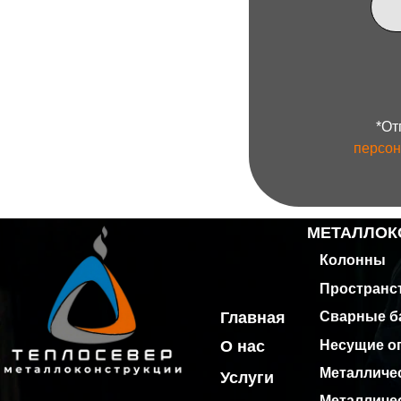
МЕТАЛЛОКОНСТ
Колонны
Пространственн
Главная
Сварные балки
Несущие опоры
О нас
Металлическая л
Услуги
Металлический к
Контакты
Производство и монтаж
Металлические в
металлоконструкций
Сварные трубы
ИНН 7810818816
Эстакады
ОГРН 1117847074542
Опоры освещени
© 2026
ООО "ТЕПЛОСЕВЕР"