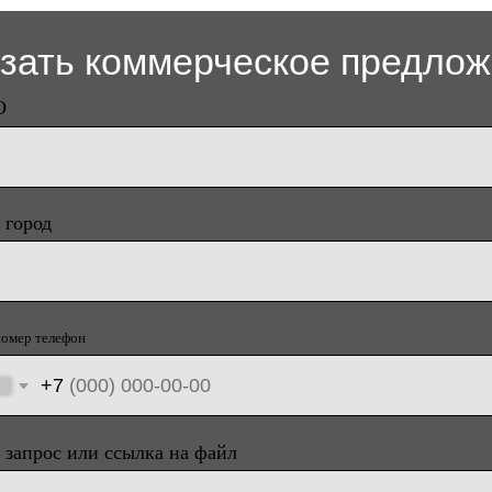
ефон
7
 или ссылка на файл
Отправить
я форму, вы подтверждаете своё
согласие на обработку
 данных
,
с политикой конфиденциальности
и
Согласием на
рассылку.