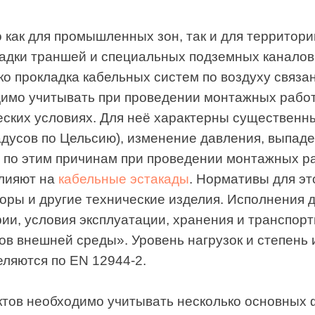
траншей и специальных подземных каналов, их
кладка кабельных систем по воздуху связана с
читывать при проведении монтажных работ.
 условиях. Для неё характерны существенные
в по Цельсию), изменение давления, выпадение
этим причинам при проведении монтажных работ
 на
кабельные эстакады
. Нормативы для этого
другие технические изделия. Исполнения для
словия эксплуатации, хранения и транспортирования
шней среды». Уровень нагрузок и степень их
я по EN 12944-2.
еобходимо учитывать несколько основных факторов,
ии кабельных систем: