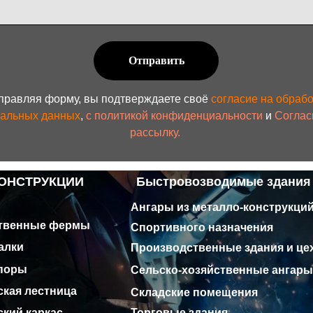
РУКЦИИ
Быстровозводимые здания
Ангары из металло-конструкций
ые фермы
Спортивного назначения
Производственные здания и цеха
Сельско-хозяйственные ангары и здания
естница
Складские помещения
аркас
Торговые здания
Коммерческие здания
орота
Чкало
Административные здания
Произ
Мы принимаем к оплате
я