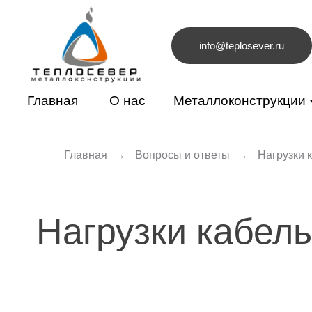
info@teplosever.ru
Г
лавная
О нас
Металлоконструкции
Главная
→
Вопросы и ответы
→
Нагрузки 
Нагрузки кабельн
Сооружение кабельных эстакад характерно как д